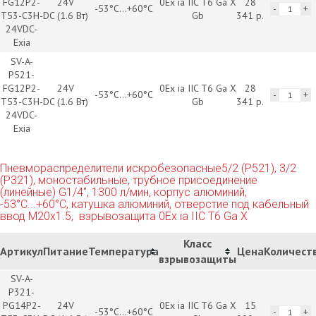
FG12P2-
24V
0Ex ia IIC T6 Ga X
28
-53°С...+60°С
T53-C3H-
DC (1.6 Вт)
Gb
341 р.
24VDC-
Exia
SV-A-
P521-
FG12P2-
24V
0Ex ia IIC T6 Ga X
28
-53°С...+60°С
T53-C3H-
DC (1.6 Вт)
Gb
341 р.
24VDC-
Exia
Пневмораспределители искробезопасные5/2 (P521), 3/2
(P321), моностабильные, трубное присоединение
(линейные) G1/4", 1300 л/мин, корпус алюминий,
-53°С...+60°С, катушка алюминий, отверстие под кабельный
ввод М20х1.5, взрывозащита 0Ex ia IIC T6 Ga X
Класс
Артикул
Питание
Температура
Цена
Количест
взрывозащиты
SV-A-
P321-
PG14P2-
24V
0Ex ia IIC T6 Ga X
15
-53°С...+60°С