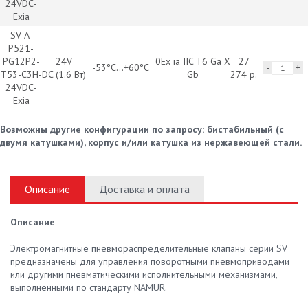
24VDC-
Exia
SV-A-
P521-
PG12P2-
24V
0Ex ia IIC T6 Ga X
27
-53°С...+60°С
T53-C3H-
DC (1.6 Вт)
Gb
274 р.
24VDC-
Exia
Возможны другие конфигурации по запросу: бистабильный (с
двумя катушками), корпус и/или катушка из нержавеющей стали.
Описание
Доставка и оплата
Описание
Электромагнитные пневмораспределительные клапаны серии SV
предназначены для управления поворотными пневмоприводами
или другими пневматическими исполнительными механизмами,
выполненными по стандарту NAMUR.