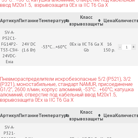
ввод М20х1.5, взрывозащита 0Ex ia IIC T6 Ga X
Класс
Артикул
Питание
Температура
Цена
Количест
взрывозащиты
SV-A-
P52С1-
FG14P2-
24V DC
0Ex ia IIC T6 Ga X
16
-53°С...+60°С
T53-C3H-
(1.6 Вт)
Gb
150 р.
24VDC-
Exia
Пневмораспределители искробезопасные 5/2 (P521), 3/2
(P321), моностабильные, стандарт NAMUR, присоединение
G1/2", 2600 л/мин, корпус алюминий, -53°С...+60°С, катушка
алюминий, отверстие под кабельный ввод М20х1.5,
взрывозащита 0Ex ia IIC T6 Ga X
Класс
Артикул
Питание
Температура
Цена
Количест
взрывозащиты
SV-A-
P321-