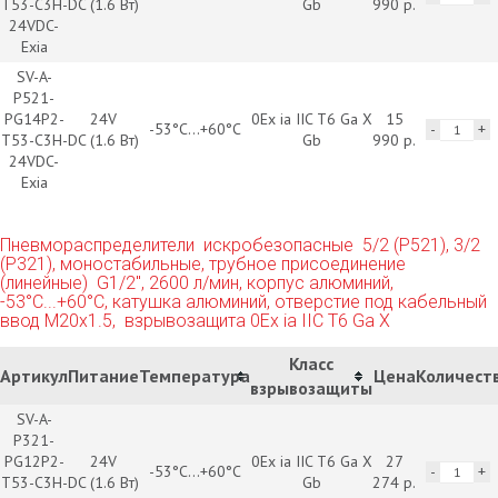
T53-C3H-
DC (1.6 Вт)
Gb
990 р.
24VDC-
Exia
SV-A-
P521-
PG14P2-
24V
0Ex ia IIC T6 Ga X
15
-53°С...+60°С
T53-C3H-
DC (1.6 Вт)
Gb
990 р.
24VDC-
Exia
Пневмораспределители искробезопасные 5/2 (P521), 3/2
(P321), моностабильные, трубное присоединение
(линейные) G1/2", 2600 л/мин, корпус алюминий,
-53°С...+60°С, катушка алюминий, отверстие под кабельный
ввод М20х1.5, взрывозащита 0Ex ia IIC T6 Ga X
Класс
Артикул
Питание
Температура
Цена
Количест
взрывозащиты
SV-A-
P321-
PG12P2-
24V
0Ex ia IIC T6 Ga X
27
-53°С...+60°С
T53-C3H-
DC (1.6 Вт)
Gb
274 р.