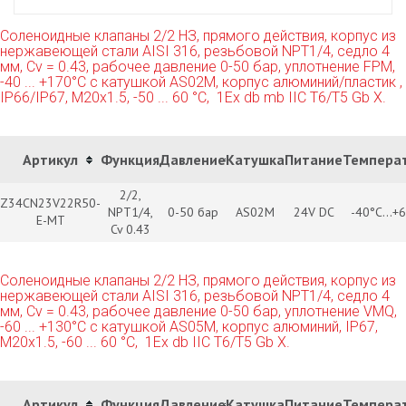
Соленоидные клапаны 2/2 НЗ, прямого действия, корпус из
нержавеющей стали AISI 316, резьбовой NPT1/4, седло 4
мм, Cv = 0.43, рабочее давление 0-50 бар, уплотнение FPM,
-40 ... +170°C с катушкой AS02M, корпус алюминий/пластик ,
IP66/IP67, М20х1.5, -50 ... 60 °C, 1Ех db mb IIC T6/Т5 Gb X.
Артикул
Функция
Давление
Катушка
Питание
Темпера
2/2,
Z34CN23V22R50-
NPT1/4,
0-50 бар
AS02M
24V DC
-40°С...+
E-MT
Cv 0.43
Соленоидные клапаны 2/2 НЗ, прямого действия, корпус из
нержавеющей стали AISI 316, резьбовой NPT1/4, седло 4
мм, Cv = 0.43, рабочее давление 0-50 бар, уплотнение VMQ,
-60 ... +130°C с катушкой AS05M, корпус алюминий, IP67,
М20х1.5, -60 ... 60 °C, 1Ех db IIC T6/Т5 Gb X.
Артикул
Функция
Давление
Катушка
Питание
Темпера