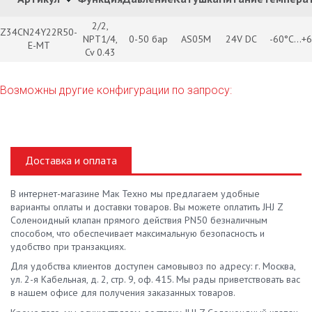
2/2,
Z34CN24Y22R50-
NPT1/4,
0-50 бар
AS05M
24V DC
-60°С...+
E-MT
Cv 0.43
Возможны другие конфигурации по запросу:
Доставка и оплата
В интернет-магазине Мак Техно мы предлагаем удобные
варианты оплаты и доставки товаров. Вы можете оплатить JHJ Z
Соленоидный клапан прямого действия PN50 безналичным
способом, что обеспечивает максимальную безопасность и
удобство при транзакциях.
Для удобства клиентов доступен самовывоз по адресу: г. Москва,
ул. 2-я Кабельная, д. 2, стр. 9, оф. 415. Мы рады приветствовать вас
в нашем офисе для получения заказанных товаров.