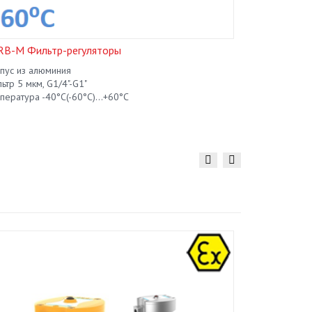
RB-M Фильтр-регуляторы
LFRB-S Филь
пус из алюминия
корпус из нер
ьтр 5 мкм, G1/4"-G1"
фильтр 5 мкм,
пература -40°C(-60°C)...+60°C
температура -