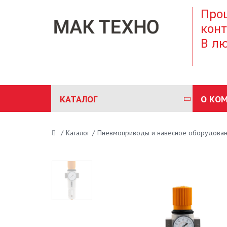
Проц
конт
В лю
КАТАЛОГ
О КО
/
Каталог
/
Пневмоприводы и навесное оборудова