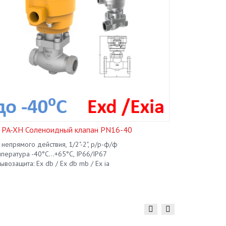
J PA-XH Соленоидный клапан PN16-40
FCT FL310 Б
 непрямого действия, 1/2"-2", р/р-ф/ф
корпус из алю
пература -40°С...+65°С, IP66/IP67
-40°С/-60°С...
ывозащита: Ех db / Ex db mb / Ex ia
взрывозащита 