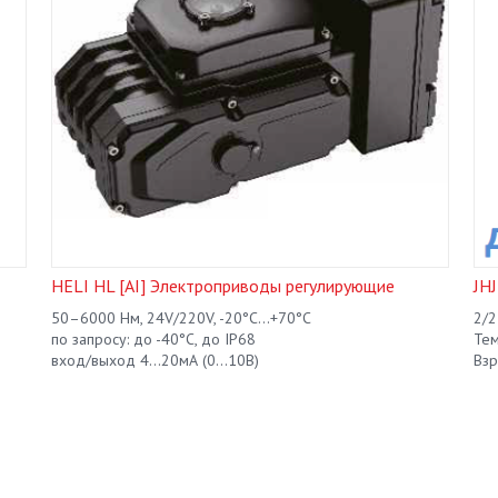
HELI HL [AI] Электроприводы регулирующие
JH
50–6000 Нм, 24V/220V, -20°С...+70°С
2/2
по запросу: до -40°С, до IP68
Тем
вход/выход 4...20мА (0...10В)
Взр