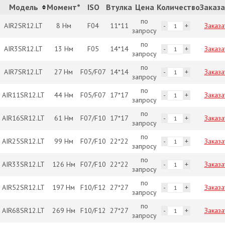
Модель
Момент*
ISO
Втулка
Цена
Количество
Заказ
по
AIR2SR12.LT
8 Нм
F04
11*11
Заказа
запросу
по
AIR3SR12.LT
13 Нм
F05
14*14
Заказа
запросу
по
AIR7SR12.LT
27 Нм
F05/F07
14*14
Заказа
запросу
по
AIR11SR12.LT
44 Нм
F05/F07
17*17
Заказа
запросу
по
AIR16SR12.LT
61 Нм
F07/F10
17*17
Заказа
запросу
по
AIR25SR12.LT
99 Нм
F07/F10
22*22
Заказа
запросу
по
AIR33SR12.LT
126 Нм
F07/F10
22*22
Заказа
запросу
по
AIR52SR12.LT
197 Нм
F10/F12
27*27
Заказа
запросу
по
AIR68SR12.LT
269 Нм
F10/F12
27*27
Заказа
запросу