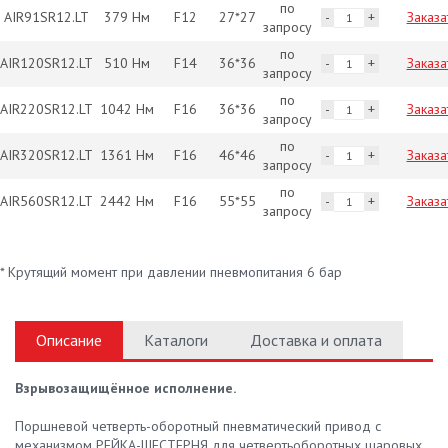
по
AIR91SR12.LT
379 Нм
F12
27*27
Заказа
запросу
по
AIR120SR12.LT
510 Нм
F14
36*36
Заказа
запросу
по
AIR220SR12.LT
1042 Нм
F16
36*36
Заказа
запросу
по
AIR320SR12.LT
1361 Нм
F16
46*46
Заказа
запросу
по
AIR560SR12.LT
2442 Нм
F16
55*55
Заказа
запросу
* Крутящий момент при давлении пневмопитания 6 бар
Описание
Каталоги
Доставка и оплата
Взрывозащищённое исполнение.
Поршневой четверть-оборотный пневматический привод с
механизмом РЕЙКА-ШЕСТЕРНЯ для четвертьоборотных шаровых