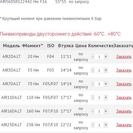
AIR560SR12
2442 Нм
F16
55*55
по запросу
* Крутящий момент при давлении пневмопитания 6 бар
Пневмоприводы двустороннего действия -60°С...+80°С
Модель
Момент*
ISO
Втулка
Цена
Количество
Заказат
по
AIR2DA.LT
20 Нм
F04
11*11
Заказать
запросу
по
AIR3DA.LT
35 Нм
F05
14*14
Заказать
запросу
по
AIR7DA.LT
70 Нм
F05/F07
14*14
Заказать
запросу
по
AIR11DA.LT
110 Нм
F05/F07
17*17
Заказать
запросу
по
AIR16DA.LT
160 Нм
F07/F10
17*17
Заказать
запросу
по
AIR25DA.LT
258 Нм
F07/F10
22*22
Заказать
запросу