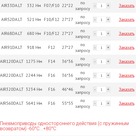
по
AIR33DA.LT
332 Нм
F07/F10
22*22
Заказать
запросу
по
AIR52DA.LT
521 Нм
F10/F12
27*27
Заказать
запросу
по
AIR68DA.LT
680 Нм
F10/F12
27*27
Заказать
запросу
по
AIR91DA.LT
918 Нм
F12
27*27
Заказать
запросу
по
AIR120DA.LT
1275 Нм
F14
36*36
Заказать
запросу
по
AIR220DA.LT
2244 Нм
F16
36*36
Заказать
запросу
по
AIR320DA.LT
3234 Нм
F16
46*46
Заказать
запросу
по
AIR560DA.LT
5641 Нм
F16
55*55
Заказать
запросу
Пневмоприводы одностороннего действия (с пружинным
возвратом) -60°С...+80°С