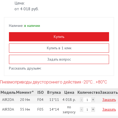
Цена:
от
4 018 руб.
Наличие:
в наличии
Купить
Купить в 1 клик
Задать вопрос
Рассказать друзьям:
Пневмоприводы двустороннего действия -20°С...+80°С
Модель
Момент*
ISO
Втулка
Цена
Количество
Заказать
AIR2DA
20 Нм
F04
11*11
4 018 р.
Заказать
по
AIR3DA
35 Нм
F05
14*14
Заказать
запросу