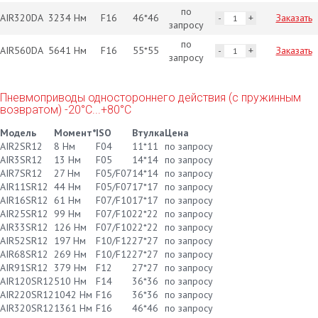
по
AIR320DA
3234 Нм
F16
46*46
Заказать
запросу
по
AIR560DA
5641 Нм
F16
55*55
Заказать
запросу
Пневмоприводы одностороннего действия (с пружинным
возвратом) -20°С...+80°С
Модель
Момент*
ISO
Втулка
Цена
AIR2SR12
8 Нм
F04
11*11
по запросу
AIR3SR12
13 Нм
F05
14*14
по запросу
AIR7SR12
27 Нм
F05/F07
14*14
по запросу
AIR11SR12
44 Нм
F05/F07
17*17
по запросу
AIR16SR12
61 Нм
F07/F10
17*17
по запросу
AIR25SR12
99 Нм
F07/F10
22*22
по запросу
AIR33SR12
126 Нм
F07/F10
22*22
по запросу
AIR52SR12
197 Нм
F10/F12
27*27
по запросу
AIR68SR12
269 Нм
F10/F12
27*27
по запросу
AIR91SR12
379 Нм
F12
27*27
по запросу
AIR120SR12
510 Нм
F14
36*36
по запросу
AIR220SR12
1042 Нм
F16
36*36
по запросу
AIR320SR12
1361 Нм
F16
46*46
по запросу