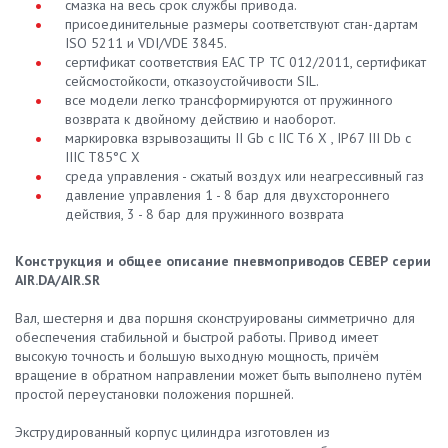
смазка на весь срок службы привода.
присоединительные размеры соответствуют стан-дартам
ISO 5211 и VDI/VDE 3845.
сертификат соответствия EAC ТР ТС 012/2011, сертификат
сейсмостойкости, отказоустойчивости SIL.
все модели легко трансформируются от пружинного
возврата к двойному действию и наоборот.
маркировка взрывозащиты II Gb c IIC T6 X , IP67 III Db с
IIIC Т85°С X
среда управления - сжатый воздух или неагрессивный газ
давление управления 1 - 8 бар для двухстороннего
действия, 3 - 8 бар для пружинного возврата
Конструкция и общее описание пневмоприводов СЕВЕР серии
AIR.DA/AIR.SR
Вал, шестерня и два поршня сконструированы симметрично для
обеспечения стабильной и быстрой работы. Привод имеет
высокую точность и большую выходную мощность, причём
вращение в обратном направлении может быть выполнено путём
простой переустановки положения поршней.
Экструдированный корпус цилиндра изготовлен из