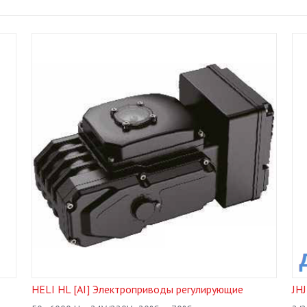
HELI HL [AI] Электроприводы регулирующие
JH