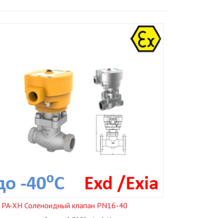
J PA-XH Соленоидный клапан PN16-40
FCT FL310 Б