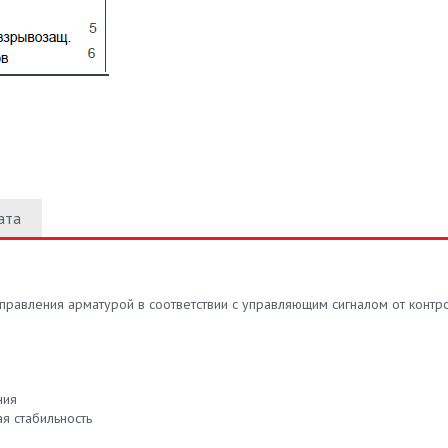
ата
авления арматурой в соответствии с управляющим сигналом от контр
ния
я стабильность