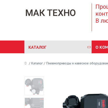
Проц
конт
В лю
КАТАЛОГ
О КО
/
Каталог
/
Пневмоприводы и навесное оборудова