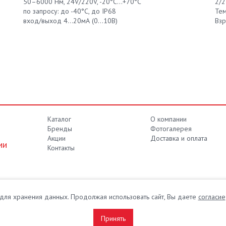
50–6000 Нм, 24V/220V, -20°С...+70°С
2/2
по запросу: до -40°С, до IP68
Тем
вход/выход 4...20мА (0...10В)
Взр
Каталог
О компании
Бренды
Фотогалерея
Акции
Доставка и оплата
ии
Контакты
e для хранения данных. Продолжая использовать сайт, Вы даете
согласие
ние для промышленности
вах.
Принять