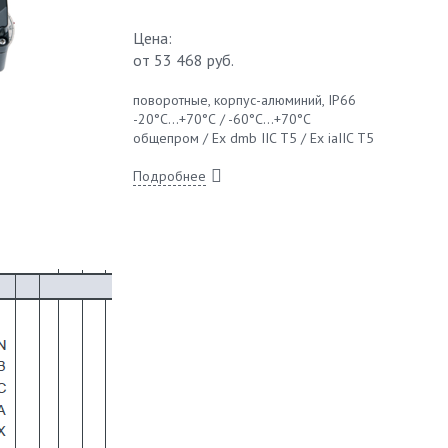
Цена:
от
53 468 руб.
поворотные, корпус-алюминий, IP66
-20°С...+70°С / -60°С...+70°С
общепром / Ex dmb IIC T5 / Ex iaIIC T5
Подробнее