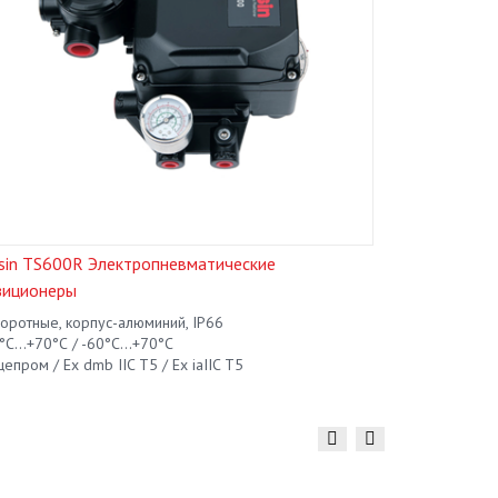
ssin TS600R Электропневматические
Tissin TS60
зиционеры
позиционер
оротные, корпус-алюминий, IP66
линейные, кор
°С...+70°С / -60°С...+70°С
-20°С...+70°С 
епром / Ex dmb IIC T5 / Ex iaIIC T5
общепром / Ex 