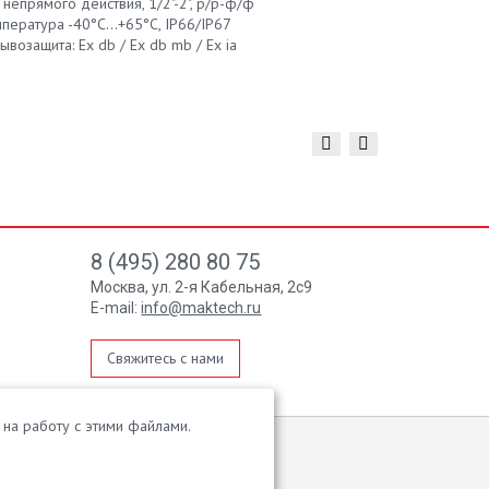
 непрямого действия, 1/2"-2", р/р-ф/ф
корпус из алю
пература -40°С...+65°С, IP66/IP67
-40°С/-60°С...
ывозащита: Ех db / Ex db mb / Ex ia
взрывозащита 
8 (495) 280 80 75
Москва, ул. 2-я Кабельная, 2с9
E-mail:
info@maktech.ru
Свяжитесь с нами
на работу с этими файлами.