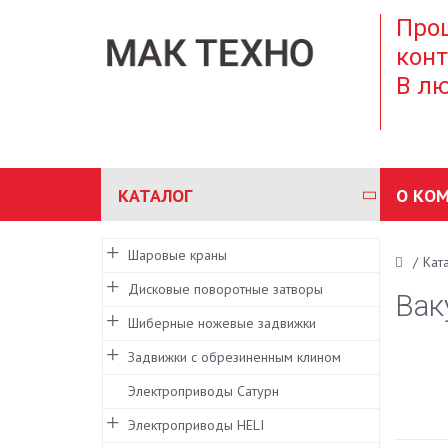
Проц
конт
В лю
КАТАЛОГ
О КО
Шаровые краны
/
Кат
Дисковые поворотные затворы
Вак
Шиберные ножевые задвижки
Задвижки с обрезиненным клином
Электроприводы Сатурн
Электроприводы HELI