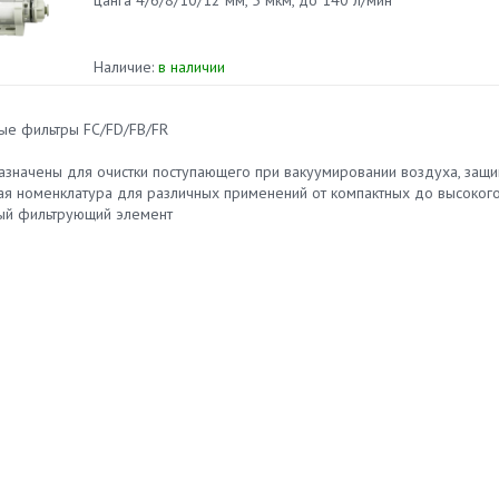
цанга 4/6/8/10/12 мм, 5 мкм, до 140 л/мин
Наличие:
в наличии
ые фильтры FC/FD/FB/FR
азначены для очистки поступающего при вакуумировании воздуха, защи
ая номенклатура для различных применений от компактных до высокого
ый фильтрующий элемент