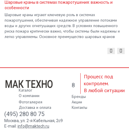
Шаровые краны в системах пожаротушения: важность и
особенности
Шаровые краны играют ключевую роль в системах
пожаротушения, обеспечивая надежное управление потоками
воды и других огнетушащих средств. В условиях повышенного
риска пожара критически важно, чтобы системы были надежны и
легко управляемы. Основное преимущество шаровых кранов
заключается в их конструкции, которая позволяет быстро и
эффективно открывать или закрывать поток. Это особенно
актуально в экстренных ситуациях, когда каждая секунда имеет
значение.
Процесс под
контролем.
8
В любой ситуации
Каталог
О компании
Бренды
Фотогалерея
Акции
Доставка и оплата
Контакты
(495) 280 80 75
Москва, ул. 2-я Кабельная, 2с9
E-mail:
info@maktech.ru